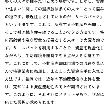
多くの人々が住みたいと思う場所です。しかし、資産
実際の事例から学ぶ：福岡での資産運用の成
や住まいに関しての選択肢は多くの人々にとって悩み
功ストーリー
の種です。最近注目されているのが「リースバック」
未来への第一歩：福岡でのリースバックと売
という手法です。これは、所有する不動産を売却し、
却の徹底比較
そこで引き続き住み続けることができる方法です。特
に高齢者や急な資金を必要とする人々には大変有効で
す。リースバックを利用することで、資産を現金化し
ながらも、生活環境を維持できる点が大きな魅力で
す。これに対して、不動産売却は市場での流通を見込
んで宅建業者に売却し、まとまった資金を手に入れる
方法です。福岡では、近年の不動産価格の上昇を受
け、売却による資産流動性の向上が期待されていま
す。このように、それぞれにメリットがあり、状況に
応じた選択が求められます。