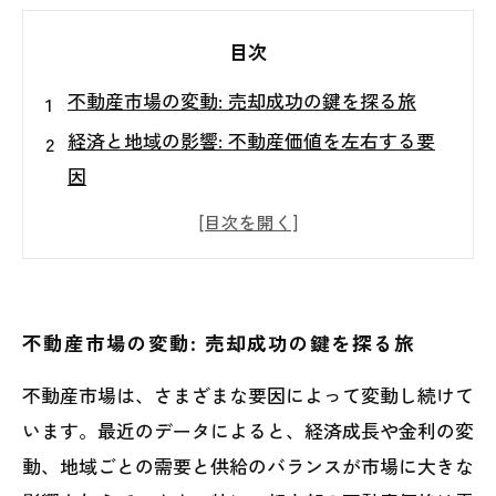
目次
不動産市場の変動: 売却成功の鍵を探る旅
経済と地域の影響: 不動産価値を左右する要
因
適切なタイミングを見極める: 売却のベスト
プラクティス
相場情報を知る: 競争力のある価格設定の秘
訣
不動産市場の変動: 売却成功の鍵を探る旅
マーケティングの工夫: 売却を加速するアイ
不動産市場は、さまざまな要因によって変動し続けて
デア
います。最近のデータによると、経済成長や金利の変
効果的な売却戦略: 利益を最大化するための
動、地域ごとの需要と供給のバランスが市場に大きな
ステップ