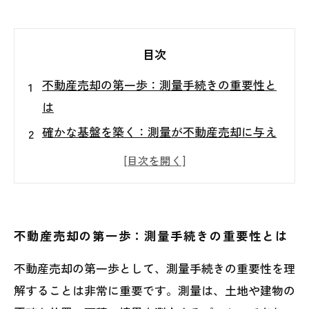
目次
不動産売却の第一歩：測量手続きの重要性と
は
確かな基盤を築く：測量が不動産売却に与え
る影響
法律トラブルを避けるために：測量手続きの
必要性
正確なデータで物件価値を見極める：測量の
不動産売却の第一歩：測量手続きの重要性とは
メリット
不動産売却の第一歩として、測量手続きの重要性を理
販売価格の決定における測量の役割
解することは非常に重要です。測量は、土地や建物の
測量手続きで不安を解消：スムーズな不動産