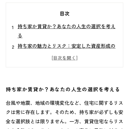
目次
持ち家か賃貸か？あなたの人生の選択を考え
る
持ち家の魅力とリスク：安定した資産形成の
秘訣
賃貸の自由：ライフスタイルを楽しむ新しい
選択肢
持ち家の価値はどのように変動するのか？
持ち家か賃貸か？あなたの人生の選択を考える
不動産売却のメリット：持ち家の真の価値を
台風や地震、地域の環境変化など、住宅に関するリス
探る
クは常に存在します。そのため、持ち家が必ずしも安
持ち家と賃貸、あなたにとってどちらが得
全な選択肢とは限りません。一方、賃貸住宅ならリス
か？