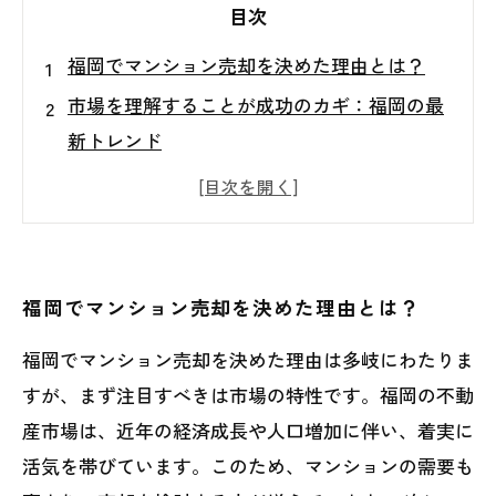
目次
福岡でマンション売却を決めた理由とは？
市場を理解することが成功のカギ：福岡の最
新トレンド
物件価値を正確に見極めるためのポイント
内覧を成功させるための準備とコツ
信頼できる不動産会社の選び方はこれだ！
成功するマンション売却のための実践的アド
福岡でマンション売却を決めた理由とは？
バイス
福岡でマンション売却を決めた理由は多岐にわたりま
福岡でのスムーズなマンション売却を実現す
すが、まず注目すべきは市場の特性です。福岡の不動
るために
産市場は、近年の経済成長や人口増加に伴い、着実に
活気を帯びています。このため、マンションの需要も