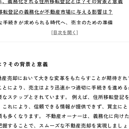
26年、義務化される住所移転登記とは？その背景と意義
移転登記の義務化が不動産市場に与える影響は？
な手続きが求められる時代へ、売主のための準備
産オーナー必見！新法への対応策と必要な書類
を考えるあなたへ、住所移転登記の進化とその重要性
26年に向けた不動産売却の新常識、義務化のメリットと
は？その背景と意義
不動産売却において大きな変革をもたらすことが期待さ
ことにより、売主はより迅速かつ適切に手続きを進める
要なステップとされています。 例えば、住所移転登記
。これにより、信頼できる情報が提供できず、買主にと
項も多くなります。 不動産オーナーは、義務化に向け
把握することで、スムーズな不動産売却を実現しましょ