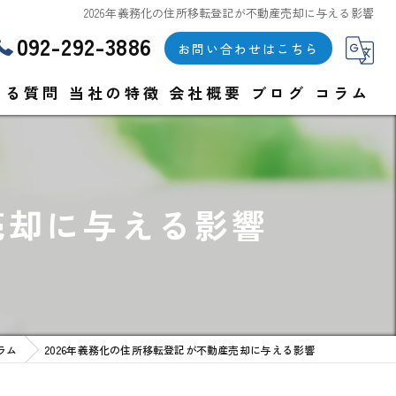
2026年義務化の住所移転登記が不動産売却に与える影響
092-292-3886
お問い合わせはこちら
ある質問
当社の特徴
会社概要
ブログ
コラム
戸建て
漫画特集
マンション
売却に与える影響
土地
空き家
買取
ラム
2026年義務化の住所移転登記が不動産売却に与える影響