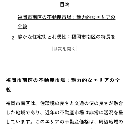
目次
福岡市南区の不動産市場：魅力的なエリアの
全貌
静かな住宅街と利便性：福岡市南区の特長を
探る
経済成長と人口動態が導く変化：不動産売却
の新たな風
価格動向を理解する：福岡市南区の市場分析
福岡市南区の不動産市場：魅力的なエリアの全
成功する不動産売却のためのポイントとは？
貌
福岡市南区の不動産売却：実際のケーススタ
福岡市南区は、住環境の良さと交通の便の良さが融合
ディ
した地域であり、近年の不動産市場は非常に活況を呈
未来の市場を見据えて：福岡市南区での不動
しています。このエリアの不動産価格は、周辺地域の
産売却の戦略