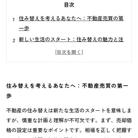
目次
住み替えを考えるあなたへ：不動産売買の第
一歩
新しい生活のスタート：住み替えの魅力と注
意点
売却価格の設定：成功する住み替えの鍵
理想の物件選び：住み替えで失敗しないため
に
住み替えを考えるあなたへ：不動産売買の第一
取引手続きの重要性：安心して住み替えを進
歩
めるために
不動産の住み替えは新たな生活のスタートを意味しま
不動産市場の動向を読む：未来を見据えた住
すが、慎重な計画と理解が不可欠です。まず、売却価
み替え計画
格の設定は重要なポイントです。相場を正しく把握す
住み替え成功の秘訣：知識を身につけて理想