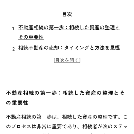
目次
不動産相続の第一歩：相続した資産の整理と
その重要性
相続不動産の売却：タイミングと方法を見極
める
成功する不動産売却のための準備：必要な手
続きと注意点
専門家に相談するメリット：スムーズな売却
不動産相続の第一歩：相続した資産の整理とそ
を実現する方法
の重要性
相続不動産の売却を成功させるために知って
不動産相続の第一歩は、相続した資産の整理です。こ
おくべきこと
のプロセスは非常に重要であり、相続者が次のステッ
不動産相続を乗り越えた家族の物語：成功の