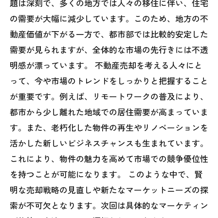
題は深刻で、多くの地方では人々の移住に伴い、住宅
たなチャンス
の需要が大幅に減少しています。このため、地方の不
転換期の不動産市場：未来を見据えた戦略と
動産価値が下がる一方で、都市部では比較的安定した
は
需要が見られますが、全体的な市場の先行きには不透
明感が漂っています。 不動産売却を考える人々にと
って、今や市場のトレンドをしっかりと把握すること
が重要です。例えば、リモートワークの普及により、
都市から少し離れた地域での居住需要が高まっていま
す。また、老朽化した物件の再生やリノベーションを
活かした新しいビジネスチャンスも生まれています。
これにより、物件の魅力を高めて市場での競争優位性
を持つことが可能になります。 このような中で、賢
明な売却戦略の見直しや新たなマーケットニーズの探
索が不可欠となります。次回は具体的なマーケティン