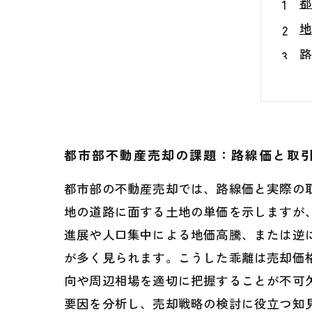
都
地
路
乖
取
都
都市部不動産売却の課題：路線価と取
成
都市部の不動産売却では、路線価と実際の
地の道路に面する土地の単価を示しますが
進展や人口集中による地価高騰、または逆
が多く見られます。こうした乖離は売却価
向や周辺相場を適切に把握することが不可
要因を分析し、売却戦略の検討に役立つ知