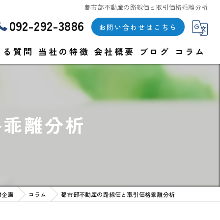
都市部不動産の路線価と取引価格乖離分析
092-292-3886
お問い合わせはこちら
ある質問
当社の特徴
会社概要
ブログ
コラム
戸建て
漫画特集
マンション
格乖離分析
土地
空き家
買取
M企画
コラム
都市部不動産の路線価と取引価格乖離分析