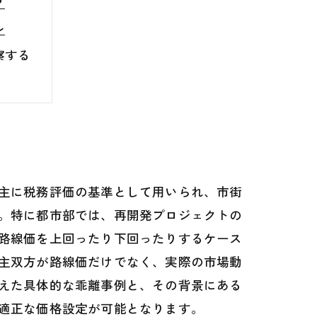
？
レ
察する
イント
売却術
説
を握る
主に税務評価の基準として用いられ、市街
。特に都市部では、再開発プロジェクトの
路線価を上回ったり下回ったりするケース
主双方が路線価だけでなく、実際の市場動
えた具体的な乖離事例と、その背景にある
適正な価格設定が可能となります。