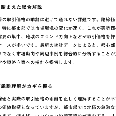
を踏まえた総合解説
際の取引価格の乖離は避けて通れない課題です。路線価
、特に都市部では市場環境の変化が速く、これが実勢価
需要の集中、地域のブランド力向上などが取引価格を押
ケースが多いです。最新の統計データによると、都心部
けでなく市場動向や周辺事例を総合的に分析することが
定や戦略立案への指針を提供します。
価乖離理解がカギを握る
線価と実際の取引価格の乖離を正しく理解することが不
の価値指標となっていますが、都市部では地価の急激な
れます。例えば、マンションや商業施設が集中するエリ