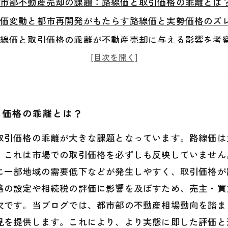
市部不動産売却の課題：路線価と取引価格の乖離とは
価変動と都市再開発がもたらす路線価と実勢価格のズ
線価と取引価格の乖離が不動産売却に与える影響を考
離分析から見える都市部不動産の正しい価格設定のポ
引戦略の構築へ：路線価と市場価格の違いを活かした
市部不動産相場の実態と最新データを踏まえた総合解
引価格の乖離とは？
功する不動産売却の秘訣とは？路線価乖離理解がカギ
取引価格の乖離が大きな課題となっています。路線価は
、これは市場での取引価格を必ずしも反映していません
に一部地域の需要低下などが発生しやすく、取引価格が
格の設定や相続税の評価に影響を及ぼすため、売主・買
欠です。当ブログでは、都市部の不動産相場動向を踏ま
見を提供します。これにより、より実態に即した評価と