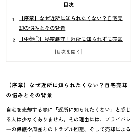
目次
【序章】なぜ近所に知られたくない？自宅売
却の悩みとその背景
【中盤①】秘密厳守！近所に知られずに売却
を進めるための準備と計画
【中盤②】情報管理と仲介業者の賢い選び方
でプライバシーを守る方法
【中盤③】内緒で進める売却プロセスのポイ
【序章】なぜ近所に知られたくない？自宅売却
ントと意外な落とし穴
の悩みとその背景
【終章】成功事例から学ぶ！近所に知られず
自宅を売却する際に「近所に知られたくない」と感じ
スムーズに自宅を売却する秘訣
る人は少なくありません。その理由には、プライバシ
近所に知られずに自宅を売るための５つの具
ーの保護や周囲とのトラブル回避、そして売却による
体的なテクニック