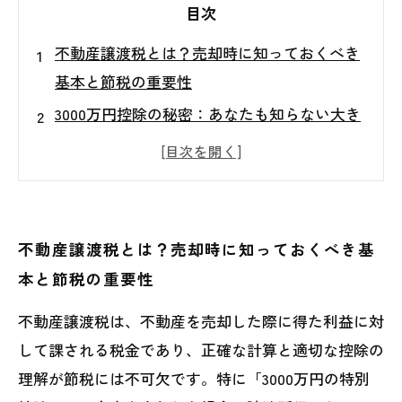
目次
不動産譲渡税とは？売却時に知っておくべき
基本と節税の重要性
3000万円控除の秘密：あなたも知らない大き
な節税チャンスの条件とは？
控除適用の手続きと申告方法を詳解！スムー
ズに節税するためのポイント
実践！譲渡税の計算方法と控除を最大限に活
不動産譲渡税とは？売却時に知っておくべき基
用するテクニック
本と節税の重要性
節税成功ストーリー：3000万円控除で税負担
不動産譲渡税は、不動産を売却した際に得た利益に対
を大幅に減らしたケース紹介
して課される税金であり、正確な計算と適切な控除の
知らないと損？不動産譲渡税の最新ルールと
理解が節税には不可欠です。特に「3000万円の特別
今後の注意点まとめ