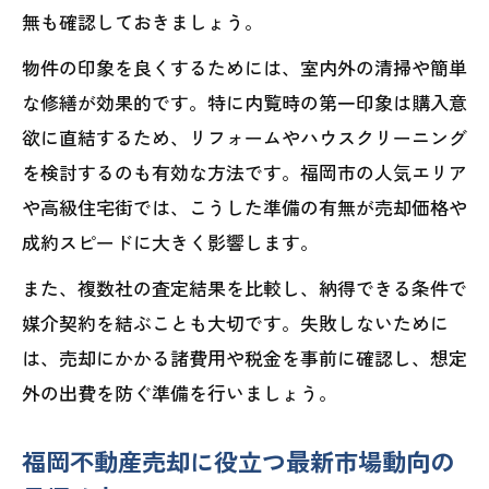
福岡不動産売却に強い業者の特徴と選び
無も確認しておきましょう。
方
物件の印象を良くするためには、室内外の清掃や簡単
福岡市不動産売却相談を活かす業者選定
な修繕が効果的です。特に内覧時の第一印象は購入意
術
欲に直結するため、リフォームやハウスクリーニング
売却の流れと高資産エリアの攻略法
を検討するのも有効な方法です。福岡市の人気エリア
福岡不動産売却の流れと高資産エリアの
や高級住宅街では、こうした準備の有無が売却価格や
特徴
成約スピードに大きく影響します。
福岡不動産売却で資産価値を高めるタイ
また、複数社の査定結果を比較し、納得できる条件で
ミング
媒介契約を結ぶことも大切です。失敗しないために
高資産エリアで成功する福岡不動産売却
は、売却にかかる諸費用や税金を事前に確認し、想定
の戦略
外の出費を防ぐ準備を行いましょう。
福岡不動産売却でエリア選びを成功させ
福岡不動産売却に役立つ最新市場動向の
る秘訣