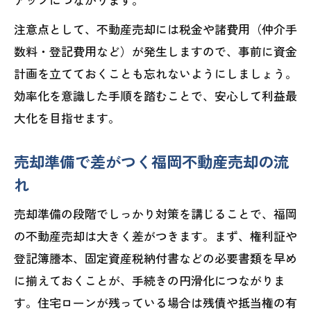
福岡不動産売却でレインズ登録を確認す
注意点として、不動産売却には税金や諸費用（仲介手
る理由
数料・登記費用など）が発生しますので、事前に資金
福岡不動産売却で損を防ぐ客観的な価格
計画を立てておくことも忘れないようにしましょう。
設定
効率化を意識した手順を踏むことで、安心して利益最
福岡不動産売却を成功へ導く透明性の高
大化を目指せます。
い手法
信頼できる業者選びが利益最大化の鍵
売却準備で差がつく福岡不動産売却の流
福岡不動産売却で信頼できる業者を見極
れ
めるポイント
売却準備の段階でしっかり対策を講じることで、福岡
不動産買取業者ランキング福岡を活用し
の不動産売却は大きく差がつきます。まず、権利証や
た業者比較法
登記簿謄本、固定資産税納付書などの必要書類を早め
福岡不動産売却で悪質業者を回避する注
に揃えておくことが、手続きの円滑化につながりま
意点
す。住宅ローンが残っている場合は残債や抵当権の有