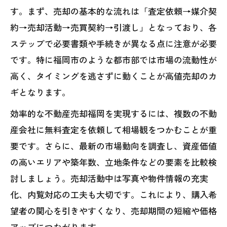
す。まず、売却の基本的な流れは「査定依頼→媒介契
福岡不動産売却の飛ばし回避と安全な手
約→売却活動→売買契約→引渡し」となっており、各
続き方法
ステップで必要書類や手続きが異なる点に注意が必要
福岡不動産売却で抜きを避けるためのチ
です。特に福岡市のような都市部では市場の流動性が
ェック項目
高く、タイミングを逃さずに動くことが高値売却のカ
三大タブーを避ける福岡不動産売却相談
ギとなります。
の活用法
効率的な不動産売却福岡を実現するには、複数の不動
福岡不動産売却で媒介契約を安全に進め
産会社に無料査定を依頼して相場観をつかむことが重
る方法
要です。さらに、最新の市場動向を調査し、資産価値
透明性重視で損をしない福岡の売却戦略
の高いエリアや築年数、立地条件などの要素を比較検
福岡不動産売却で情報公開を徹底するコ
討しましょう。売却活動中は写真や物件情報の充実
ツ
化、内覧対応の工夫も大切です。これにより、購入希
福岡不動産売却に必要な重要事項説明の
望者の関心を引きやすくなり、売却期間の短縮や価格
確認法
アップにつながります。