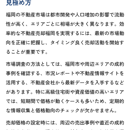
見極め方
福岡不動産売却で有利な売却時期の見極
め方
福岡の不動産市場は都市開発や人口増加の影響で流動
相続や相談も安心な福岡不動産売却術
性が高く、エリアごとに相場が大きく異なります。効
率的な不動産売却福岡を実現するには、最新の市場動
福岡市不動産売却相続の手続きと注意点
向を正確に把握し、タイミング良く売却活動を開始す
福岡不動産売却で相続案件をスムーズに
ることが重要です。
進める方法
市場調査の方法としては、福岡市や周辺エリアの成約
福岡市不動産売却相談で納得の取引を目
事例を確認する、市況レポートや不動産情報サイトを
指すコツ
活用する、不動産会社から最新データを入手するなど
福岡不動産売却における専門家活用のメ
があります。特に高級住宅街や資産価値の高いエリア
リット
では、短期間で価格が動くケースも多いため、定期的
福岡不動産売却で相続トラブルを防ぐ対
な情報収集と価格動向のチェックが欠かせません。
策法
売却価格の設定時には、周辺の売出事例や直近の成約