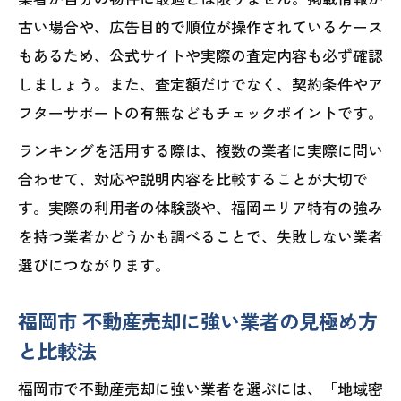
傾向
古い場合や、広告目的で順位が操作されているケース
中古マンション売却動向をデータで深掘
もあるため、公式サイトや実際の査定内容も必ず確認
り分析
しましょう。また、査定額だけでなく、契約条件やア
売却価格と地価変動の関係性を分かりや
フターサポートの有無などもチェックポイントです。
すく紹介
ランキングを活用する際は、複数の業者に実際に問い
不動産市場の推移が売却時期に与える影
合わせて、対応や説明内容を比較することが大切で
響とは
す。実際の利用者の体験談や、福岡エリア特有の強み
仲介と買取の違いを知って適正価格を見抜く
を持つ業者かどうかも調べることで、失敗しない業者
方法
選びにつながります。
福岡 不動産売却における仲介と買取の違
いとは
福岡市 不動産売却に強い業者の見極め方
仲介と買取の価格差が生まれる理由を徹
と比較法
底解説
福岡市で不動産売却に強い業者を選ぶには、「地域密