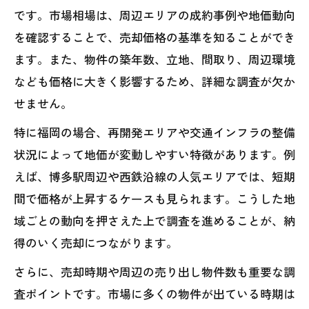
福岡 不動産売却で重要な中古マンション
です。市場相場は、周辺エリアの成約事例や地価動向
相場分析
を確認することで、売却価格の基準を知ることができ
ます。また、物件の築年数、立地、間取り、周辺環境
中古マンション売却価格を左右する要素
なども価格に大きく影響するため、詳細な調査が欠か
を解説
せません。
査定比較で見極める福岡市のマンション
相場傾向
特に福岡の場合、再開発エリアや交通インフラの整備
状況によって地価が変動しやすい特徴があります。例
売却成功事例から学ぶ相場チェックのポ
えば、博多駅周辺や西鉄沿線の人気エリアでは、短期
イント
間で価格が上昇するケースも見られます。こうした地
マンション相場の変動と福岡 不動産売却
域ごとの動向を押さえた上で調査を進めることが、納
の関係
得のいく売却につながります。
スムーズな現金化を目指すなら査定比較を徹
底
さらに、売却時期や周辺の売り出し物件数も重要な調
査ポイントです。市場に多くの物件が出ている時期は
福岡 不動産売却で失敗しない査定比較の