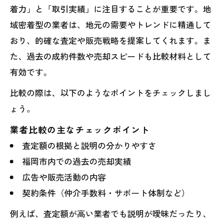
適正価格を見抜くための査定比較ポイン
着力」と「取引実績」に注目することが重要です。地
ト紹介
域密着型の業者は、地元の需要やトレンドに精通して
不動産買取業者ランキングも判断材料に
おり、的確な査定や販売戦略を提案してくれます。ま
活用
た、過去の成約件数や売却スピードも比較材料として
福岡で納得できる売却方法を選ぶコツを
有効です。
解説
比較の際は、以下のようなポイントをチェックしまし
満足いく不動産売却へ導く実践的な選び方ガ
ょう。
イド
業者比較の主なチェックポイント
福岡 不動産売却で後悔しない依頼先の選
査定額の根拠と説明の分かりやすさ
び方
福岡市内での過去の売却実績
売却成功者が実践した比較検討の具体的
広告や販売活動の内容
手順
契約条件（仲介手数料・サポート体制など）
マンション見積もり売却時の信頼できる
例えば、査定額が高い業者でも説明が曖昧だったり、
判断基準