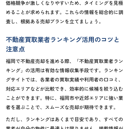
価格競争が激しくなりやすいため、タイミングを見極
進め方
めることが求められます。これらの情報を総合的に調
不動産買取業者ランキングも活用した査
査し、根拠ある売却プランを立てましょう。
定依頼法
机上査定と訪問査定の違いと選び方を徹
不動産買取業者ランキング活用のコツと
底解説
注意点
複数業者の査定で納得できる売却額を目
福岡で不動産売却を進める際、「不動産買取業者ラン
指すには
キング」の活用は有効な情報収集手段です。ランキン
福岡の査定比較で現金化を早めるポイン
グサイトでは、各業者の買取実績や利用者の口コミ、
トとは
対応エリアなどが比較でき、効率的に候補を絞り込む
データで読み解く福岡の売却動向と地価変動
ことができます。特に、福岡市や近郊エリアに強い業
福岡 不動産売却に役立つ最新地価動向を
者を選ぶことで、スムーズな売却が期待できます。
解説
ただし、ランキングはあくまで目安であり、すべての
実際の売却データから見る福岡市の市場
業者が自分の物件に最適とは限りません。掲載情報が