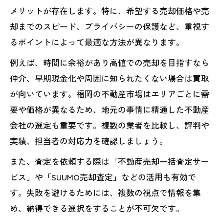
メリットが存在します。特に、希望する売却価格や売
福岡不動産売却一括査定の使い方と効果
却までのスピード、プライバシーの保護など、重視す
相続物件を福岡で売却する際の具体的手
るポイントによって最適な方法が異なります。
順
例えば、時間に余裕があり高値での売却を目指すなら
選ぶべき福岡不動産売却のパターンを解説
仲介、早期現金化や周囲に知られたくない場合は買取
福岡不動産売却パターンの特徴を比較解
が向いています。福岡の不動産市場はエリアごとに需
説
要や価格が異なるため、地元の事情に精通した不動産
スピード重視の不動産売却福岡活用法と
会社の選定も重要です。複数の業者を比較し、評判や
は
実績、担当者の対応力を確認しましょう。
高値売却を狙う福岡市不動産売却戦略
また、査定を依頼する際は「不動産売却一括査定サー
福岡不動産売却査定の精度を高める方法
ビス」や「SUUMO売却査定」などの活用も有効で
SUUMO売却査定を福岡で活用する利点
す。失敗を避けるためには、複数の視点で情報を集
不動産売却を福岡で成功に導くコツ
め、納得できる選択をすることが不可欠です。