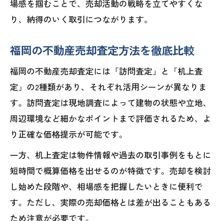
福岡市での不動産売却に強い査定方法
場感を掴むことで、売却活動の戦略を立てやすくな
り、納得のいく取引につながります。
福岡不動産売却で評判悪い業者の特徴と
対策
福岡の不動産売却査定方法を徹底比較
不動産売却福岡で選びたい一括査定サー
ビス
福岡の不動産売却査定には「訪問査定」と「机上査
定」の2種類があり、それぞれ活用シーンが異なりま
福岡の不動産売却を比較から実践まで徹底特
す。訪問査定は現地調査によって建物の状態や立地、
集
周辺環境など細かなポイントまで評価されるため、よ
福岡不動産売却の比較で押さえたい視点
り正確な価格提示が可能です。
不動産売却査定を福岡で受ける際の流れ
一方、机上査定は物件情報や過去の取引事例をもとに
福岡市不動産売却で役立つ実践的アドバ
短時間で概算価格を出せるのが特徴です。売却を検討
イス
し始めた段階や、相場感を把握したいときに便利で
福岡不動産売却の一括査定活用術を解説
す。ただし、実際の売却価格とは差が出ることもある
不動産買取業者ランキング福岡の最新傾
ため注意が必要です。