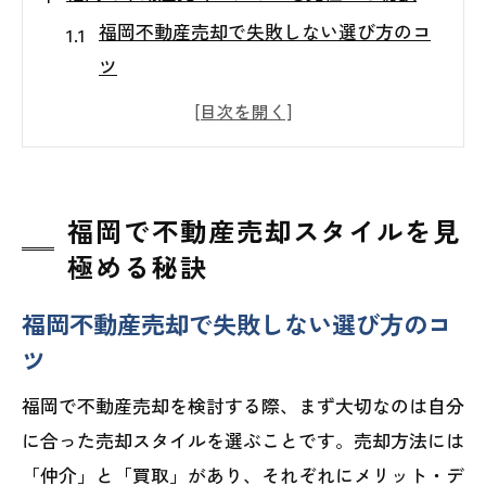
福岡不動産売却で失敗しない選び方のコ
ツ
不動産売却福岡で重視すべき相場感とは
福岡の不動産売却査定方法を徹底比較
売却スタイル別に見る福岡の実践的判断
軸
福岡で不動産売却スタイルを見
不動産買取業者ランキング福岡活用の注
極める秘訣
意点
福岡不動産売却で失敗しない選び方のコ
自分に合う福岡の不動産売却手法とは
ツ
福岡不動産売却に最適な手法の見つけ方
福岡で不動産売却を検討する際、まず大切なのは自分
マンション売る際の福岡での重要ポイン
に合った売却スタイルを選ぶことです。売却方法には
ト
「仲介」と「買取」があり、それぞれにメリット・デ
福岡市不動産売却で検討すべき選択肢