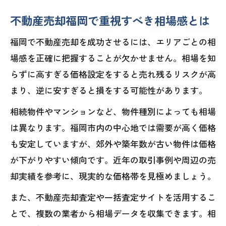
福岡不動産売却を成功させる事前準備
不動産売却福岡で重視すべき相場感とは
福岡の不動産売却一括査定で損しない方
法
福岡で不動産売却を成功させるには、エリアごとの相
不動産買取業者ランキング福岡の賢い使
場感を正確に把握することが欠かせません。相場を知
い方
らずに高すぎる価格設定をすると売れ残るリスクが高
マンション売却時の福岡での注意点まと
まり、逆に安すぎると損をする可能性があります。
め
相続物件やマンションなど、物件種別によっても相場
相続物件を福岡で売る際の落とし穴と対
は異なります。福岡市内の中心地では需要が高く価格
策
も安定していますが、郊外や築年数が古い物件は価格
スタイル別に学ぶ福岡の不動産売却戦略
が下がりやすい傾向です。近年の取引事例や周辺の売
却実績を参考に、現実的な価格帯を見極めましょう。
福岡不動産売却スタイル別戦略の違い
短期間売却を目指す福岡不動産売却ポイ
また、不動産売却査定や一括査定サイトを活用するこ
ント
とで、複数の業者から相場データを収集できます。相